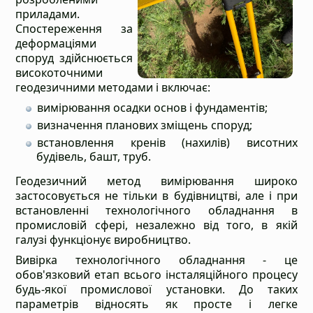
приладами.
Спостереження за
деформаціями
споруд здійснюється
високоточними
геодезичними методами і включає:
вимірювання осадки основ і фундаментів;
визначення планових зміщень споруд;
встановлення кренів (нахилів) висотних
будівель, башт, труб.
Геодезичний метод вимірювання широко
застосовується не тільки в будівництві, але і при
встановленні технологічного обладнання в
промисловій сфері, незалежно від того, в якій
галузі функціонує виробництво.
Вивірка технологічного обладнання - це
обов'язковий етап всього інсталяційного процесу
будь-якої промислової установки. До таких
параметрів відносять як просте і легке