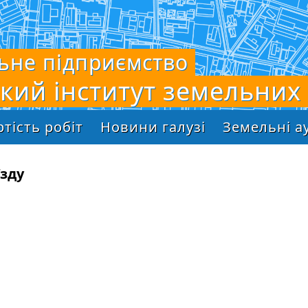
ьне підприємство
ький інститут земельних
ртість робіт
Новини галузі
Земельні а
їзду