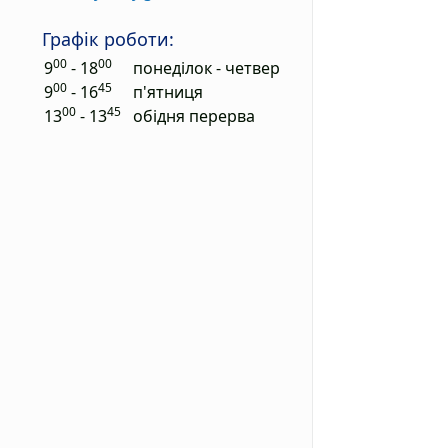
Графік роботи:
00
00
9
- 18
понеділок - четвер
00
45
9
- 16
п'ятниця
00
45
13
- 13
обідня перерва