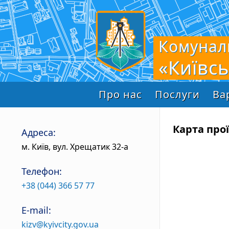
Комунал
«Київс
Про нас
Послуги
Ва
Карта про
Адреса:
м. Київ, вул. Хрещатик 32-а
Телефон:
+38 (044) 366 57 77
E-mail:
kizv@kyivcity.gov.ua