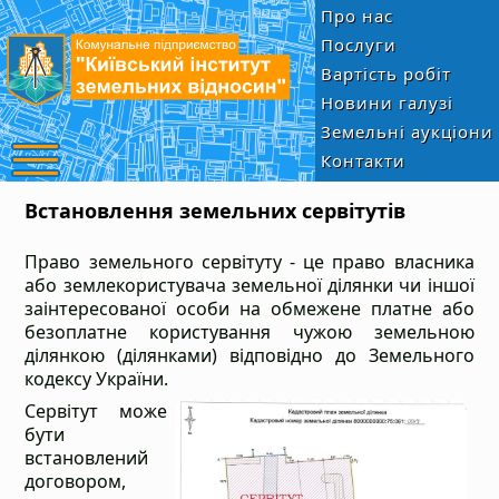
Про нас
Послуги
Вартість робіт
Новини галузі
Земельні аукціони
Контакти
Встановлення земельних сервітутів
Право земельного сервітуту - це право власника
або землекористувача земельної ділянки чи іншої
заінтересованої особи на обмежене платне або
безоплатне користування чужою земельною
ділянкою (ділянками) відповідно до Земельного
кодексу України.
Сервітут може
бути
встановлений
договором,