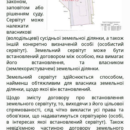
законом,
заповітом або
рішенням суду.
Сервітут може
належати
власникові
(володільцеві) сусідньої земельної ділянки, а також
іншій конкретно визначеній особі (особистий
сервітут). Земельний сервітут може бути
встановлений договором між особою, яка вимагає
його встановлення, та власником
(землекористувачем) земельної ділянки.
Земельний сервітут здійснюється способом,
найменш обтяжливим для власника земельної
ділянки, щодо якої він встановлений.
Щодо змісту договору про встановлення
земельного сервітуту, то, виходячи з його цільової
спрямованості, слід чітко викласти усі права та
обов'язки, що надаватимуться сервітуарію (особі,
в інтересах якої встановлений сервітут). Також
невід'ємною частиною договору земельного