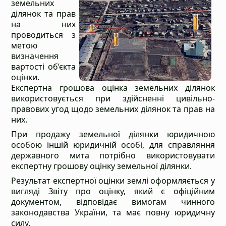
земельних
ділянок та прав
на них
проводиться з
метою
визначення
вартості об’єкта
оцінки.
Експертна грошова оцінка земельних ділянок
використовується при здійсненні цивільно-
правових угод щодо земельних ділянок та прав на
них.
При продажу земельної ділянки юридичною
особою іншій юридичній особі, для справляння
державного мита потрібно використовувати
експертну грошову оцінку земельної ділянки.
Результат експертної оцінки землі оформляється у
вигляді Звіту про оцінку, який є офіційним
документом, відповідає вимогам чинного
законодавства України, та має повну юридичну
силу.