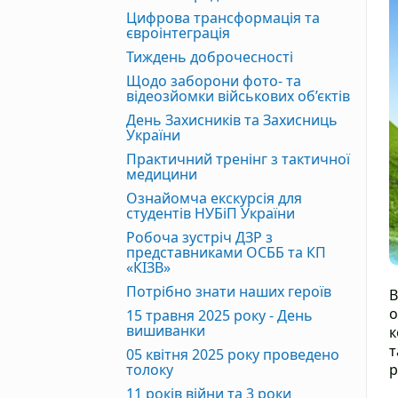
Цифрова трансформація та
євроінтеграція
Тиждень доброчесності
Щодо заборони фото- та
відеозйомки військових об’єктів
День Захисників та Захисниць
України
Практичний тренінг з тактичної
медицини
Ознайомча екскурсія для
студентів НУБіП України
Робоча зустріч ДЗР з
представниками ОСББ та КП
«КІЗВ»
Потрібно знати наших героїв
В
о
15 травня 2025 року - День
вишиванки
к
т
05 квітня 2025 року проведено
толоку
р
11 років війни та 3 роки