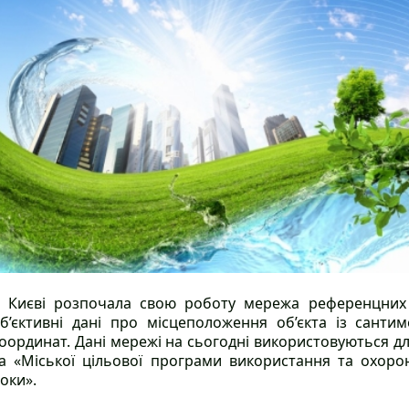
 Києві розпочала свою роботу мережа референцних 
б’єктивні дані про місцеположення об’єкта із санти
оординат. Дані мережі на сьогодні використовуються дл
а «Міської цільової програми використання та охоро
оки».