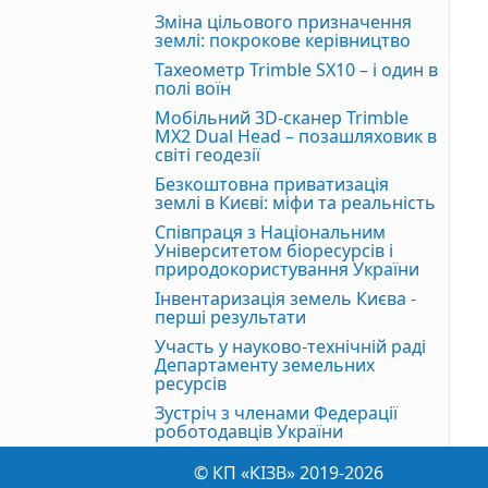
Зміна цільового призначення
землі: покрокове керівництво
Тахеометр Trimble SX10 – і один в
полі воїн
Мобільний 3D-сканер Trimble
MX2 Dual Head – позашляховик в
світі геодезії
Безкоштовна приватизація
землі в Києві: міфи та реальність
Співпраця з Національним
Університетом біоресурсів і
природокористування України
Інвентаризація земель Києва -
перші результати
Участь у науково-технічній раді
Департаменту земельних
ресурсів
Зустріч з членами Федерації
роботодавців України
© КП «КІЗВ» 2019-2026