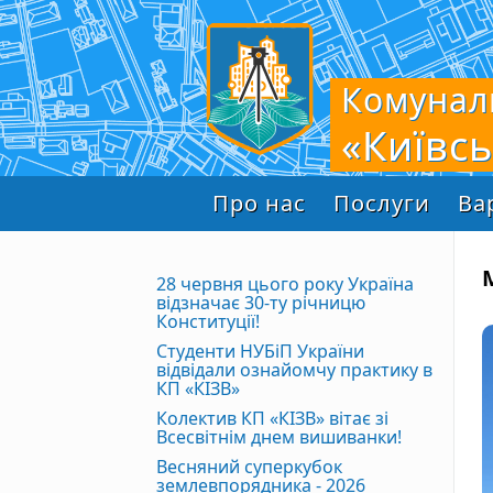
Комунал
«Київс
Про нас
Послуги
Ва
28 червня цього року Україна
відзначає 30-ту річницю
Конституції!
Студенти НУБіП України
відвідали ознайомчу практику в
КП «КІЗВ»
Колектив КП «КІЗВ» вітає зі
Всесвітнім днем вишиванки!
Весняний суперкубок
землевпорядника - 2026