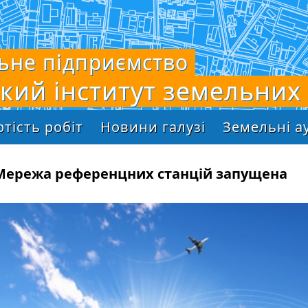
ьне підприємство
ький інститут земельних
ртість робіт
Новини галузі
Земельні а
Мережа референцних станцій запущена